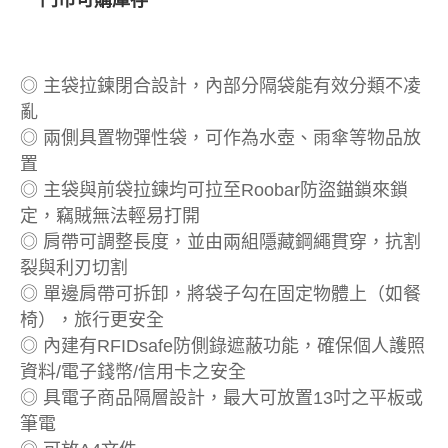
◎ 主袋拉鍊閉合設計，內部分隔袋能有效分類不凌
亂
◎ 兩側具置物彈性袋，可作為水壺、雨傘等物品放
置
◎ 主袋與前袋拉鍊均可拉至Roobar防盜錨鎖來鎖
定，竊賊無法輕易打開
◎ 肩帶可調整長度，並由兩組隱藏鋼繩貫穿，抗割
裂與利刃切割
◎ 單邊肩帶可拆卸，將袋子勾在固定物體上（如餐
椅），旅行更安全
◎ 內建有RFIDsafe防側錄遮蔽功能，確保個人護照
資料/電子錢幣/信用卡之安全
◎ 具電子商品隔層設計，最大可放置13吋之平板或
筆電