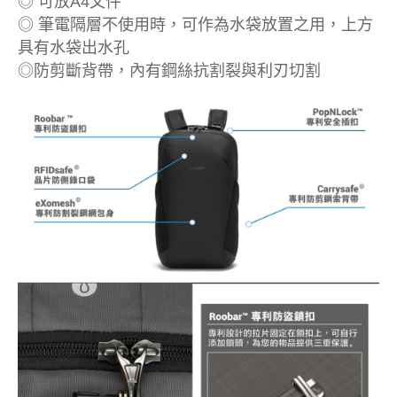
◎ 可放A4文件
◎ 筆電隔層不使用時，可作為水袋放置之用，上方
具有水袋出水孔
◎防剪斷背帶，內有鋼絲抗割裂與利刃切割