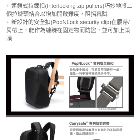
+ 連鎖式拉鍊扣(Interlocking zip pullers)巧妙地將二
個拉鏈頭結合以增加開啟難度，阻擋竊賊
+ 新設計的安全扣(PopNLock security clip)在腰帶/
肩帶上，能作為纏繞在固定物而防盜，並可加上鎖
頭