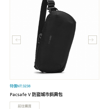
特價NT:3238
特
Pacsafe V 防盜城市斜肩包
前往購買