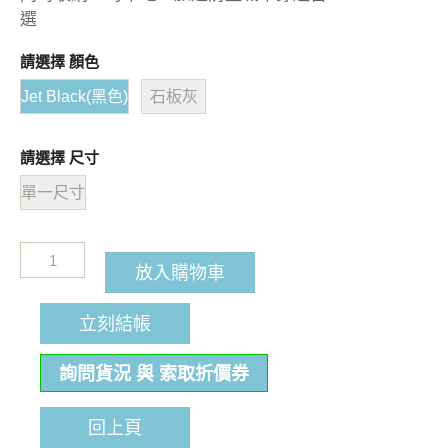
選
請選擇 顏色
Jet Black(黑色)
石板灰
請選擇 尺寸
單一尺寸
放入購物車
立刻結帳
詢問貨況 與 索取折價券
回上頁