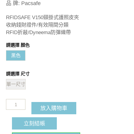
品 牌:
Pacsafe
RFIDSAFE V150頸掛式護照皮夾
收納錢財證件/有效隔間分類
RFID折蔽/Dyneema防彈織帶
請選擇 顏色
黑色
請選擇 尺寸
單一尺寸
放入購物車
立刻結帳