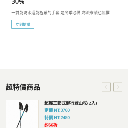
30%
一雙能防水還能極暖的手套,是冬季必備,寒流來襲也無懼
立刻搶購
超特價商品
超輕三節式健行登山杖(2入)
定價 NT:3760
特價 NT:2480
約66折