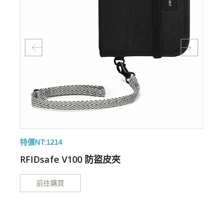
特價NT:1214
特
RFIDsafe V100 防盜皮夾
前往購買