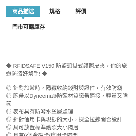
商品描述
規格
評價
門市可購庫存
◆ RFIDSAFE V150 防盜頸掛式護照皮夾，你的旅
遊防盜好幫手! ◆
◎ 針對旅遊時，隱藏收納錢財與證件，有效防竊
◎ 腕帶以Dyneema®防彈材質織帶連接，輕量又強
韌
◎ 表布具有防潑水塗層處理
◎ 針對信用卡與現鈔的大小，採全拉鍊開合設計
◎ 具可放置標準護照大小隔層
◎ 具有6個金融卡/信用卡隔間