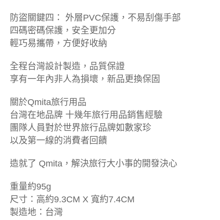
防盜關鍵四： 外層PVC保護，不易刮傷手部
四碼密碼保護，安全更加分
輕巧易攜帶，方便好收納
全程台灣設計製造，品質保證
享有一年內非人為損壞，新品更換保固
關於Qmita旅行用品
台灣在地品牌 十幾年旅行用品銷售經驗
團隊人員對於世界旅行品牌如數家珍
以及第一線的消費者回饋
造就了 Qmita，解決旅行大小事的開發決心
重量約95g
尺寸：高約9.3CM X 寬約7.4CM
製造地：台灣