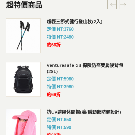
超特價商品
超輕三節式健行登山杖(2入)
定價 NT:3760
特價 NT:2480
約66折
Venturesafe G3 探險防盜雙肩後背包
(28L)
定價 NT:5980
特價 NT:3980
約66折
抗UV遮陽休閒帽(臉/肩頸部防曬設計)
定價 NT:850
特價 NT:590