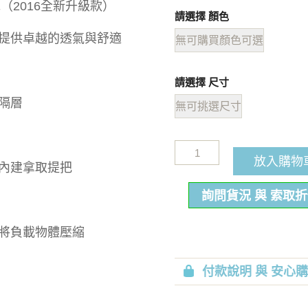
背包（2016全新升級款）
請選擇 顏色
，提供卓越的透氣與舒適
無可購買顏色可選
請選擇 尺寸
隔層
無可挑選尺寸
放入購物
，內建拿取提把
詢問貨況 與 索取
或將負載物體壓縮
付款說明 與 安心