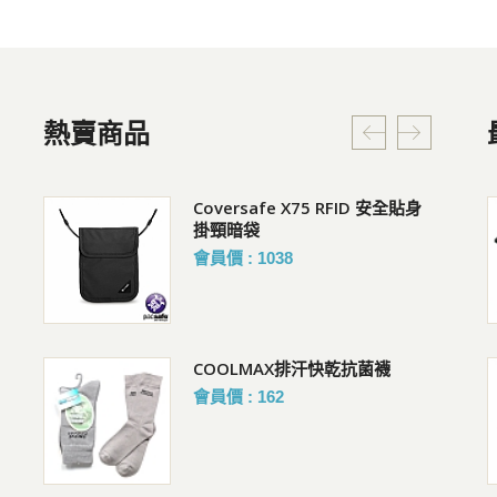
熱賣商品
貼身腰掛
Coversafe X75 RFID 安全貼身
女 WARM 抑菌內搭保暖褲
掛頸暗袋
購買人 : 豊R
會員價 : 1038
評價 :好評!
COOLMAX排汗快乾抗菌襪
抗UV吸濕排汗超輕雙面鴨舌帽
(附收納袋)
會員價 : 162
購買人 : 余R
評價 :好評!