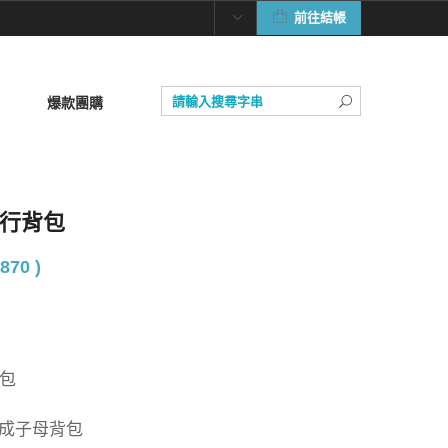
前往結帳
爆款團購
量健行背包
870 )
背包
組成子母背包