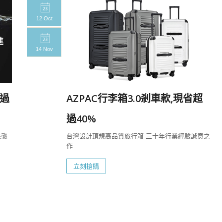
12 Oct
14 Nov
過
AZPAC行李箱3.0剎車款,現省超
過40%
來襲
台灣設計頂規高品質旅行箱 三十年行業經驗誠意之
作
立刻搶購