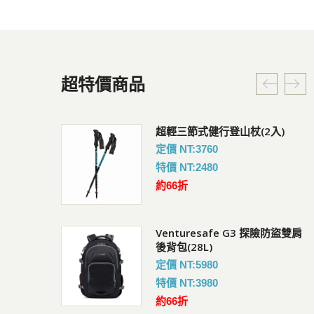
超特價商品
G3 探險防盜雙肩
超輕三節式健行登山杖(2入)
Coversafe V100 RFID
暗袋
定價 NT:3760
會員價 : 950
特價 NT:2480
約66折
Venturesafe G3 探險防盜雙肩
快扣鋼繩鎖
UV短袖排汗衣
後背包(28L)
會員價 : 882
定價 NT:5980
特價 NT:3980
約66折