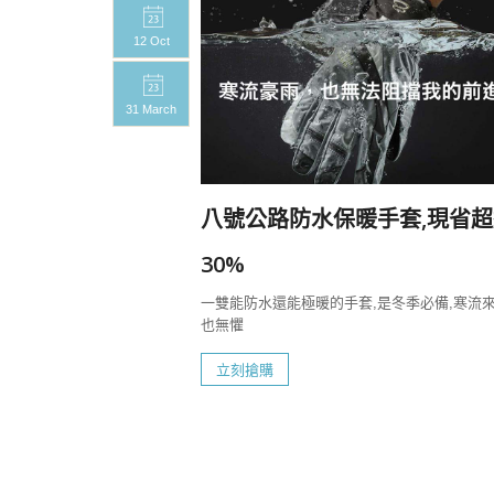
12 Oct
31 March
20%
八號公路防水保暖手套,現省超
一定要帶上八號
30%
一雙能防水還能極暖的手套,是冬季必備,寒流
也無懼
立刻搶購