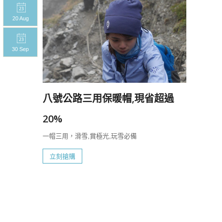
20 Aug
20 A
30 Sep
30 S
八號公路三用保暖帽,現省超過
20%
一帽三用，滑雪,賞極光,玩雪必備
立刻搶購