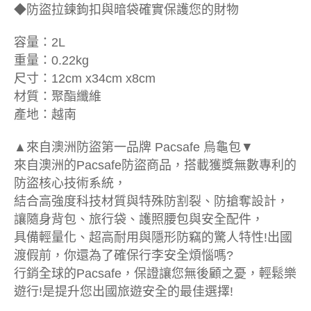
◆防盜拉鍊鉤扣與暗袋確實保護您的財物
容量：2L
重量：0.22kg
尺寸：12cm x34cm x8cm
材質：聚酯纖維
產地：越南
▲來自澳洲防盜第一品牌 Pacsafe 烏龜包▼
來自澳洲的Pacsafe防盜商品，搭載獲獎無數專利的
防盜核心技術系統，
結合高強度科技材質與特殊防割裂、防搶奪設計，
讓隨身背包、旅行袋、護照腰包與安全配件，
具備輕量化、超高耐用與隱形防竊的驚人特性!出國
渡假前，你還為了確保行李安全煩惱嗎?
行銷全球的Pacsafe，保證讓您無後顧之憂，輕鬆樂
遊行!是提升您出國旅遊安全的最佳選擇!