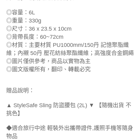
◎容量：6L
◎重量：330g
◎尺寸：36 x 23.5 x 10cm
◎背帶長度：60~72cm
◎材質：主要材質 PU1000mm/150丹 記憶聚脂纖
維；內襯 50丹 壓花紡絲聚酯纖維；高強度合金鋼繩
◎圖片僅供參考，商品以實物為主
◎圖文版權所有，翻印、轉載必究
贈品說明：
▲ StyleSafe Sling 防盜腰包 (2L) ▼ 【隨機出貨 不
挑色】
◆適合旅行中途 輕裝外出攜帶證件,護照手機等隨身
物品