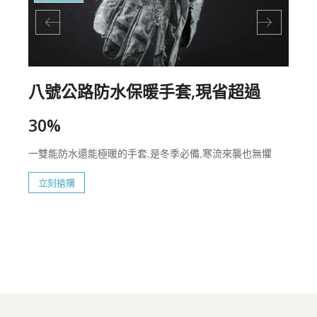
八號公路防水保暖手套,現省超過
30%
一雙能防水還能極暖的手套,是冬季必備,寒流來襲也無懼
立刻搶購