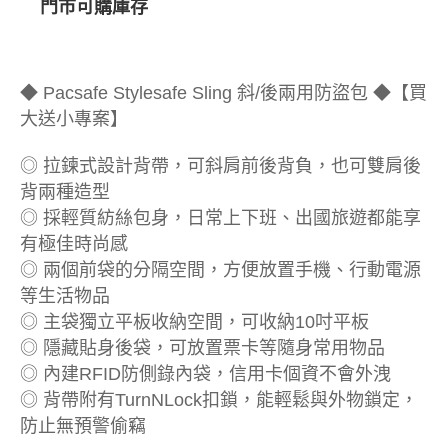
門市可購庫存
◆ Pacsafe Stylesafe Sling 斜/後兩用防盜包 ◆【買
大送小專案】
◎ 拉鍊式設計背帶，可斜肩前後背負，也可雙肩後
背兩種造型
◎ 採輕質紡絲包身，日常上下班、出國旅遊都能享
有極佳時尚感
◎ 兩個前袋的分隔空間，方便放置手機、行動電源
等生活物品
◎ 主袋獨立平板收納空間，可收納10吋平板
◎ 隱藏貼身後袋，可放置票卡等隨身常用物品
◎ 內建RFID防側錄內袋，信用卡個資不會外洩
◎ 背帶附有TurnNLock扣鎖，能輕鬆與外物鎖定，
防止無預警偷竊