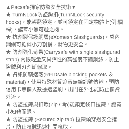
▲Pacsafe獨家防盜安全技術▼
★ TurnNLock防盜鉤扣(TurnNLock security
hooks)，能輕鬆鎖定，並可鎖定在固定物體上(例:欄
桿)，讓宵小無可趁之機。
★ 抗割裂保護網層(eXomesh Slashguards)，袋內
鋼網可抵禦小刀割損，財物更安全。
★ 防割強化背帶(Carrysafe with single slashgurad
strap) 內嵌輕量又具彈性的高強度不鏽鋼絲，防止
盜賊利刃割斷偷取。
★ 資訊防竊遮蔽(RFIDsafe blocking pockets ＆
material)，使用特殊材質遮蔽無線訊號傳輸，預防
信用卡等個人數據遭盜刷，出門在外也能防止個資
外流。
★ 防盜拉鍊與扣環(Zip Clip)能鎖定袋口拉鍊，讓宵
小知難而退。
★ 防盜拉鍊 (Secured zip tab) 拉鍊頭穿過安全擋
片，防止竊賊迅速打開竊取。