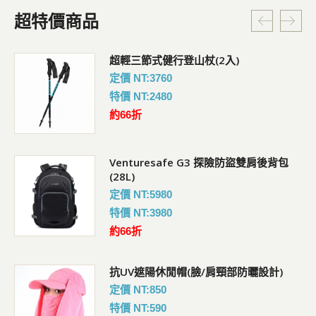
超特價商品
超輕三節式健行登山杖(2入)
定價 NT:3760
特價 NT:2480
約66折
Venturesafe G3 探險防盜雙肩後背包
(28L)
定價 NT:5980
特價 NT:3980
約66折
抗UV遮陽休閒帽(臉/肩頸部防曬設計)
定價 NT:850
特價 NT:590