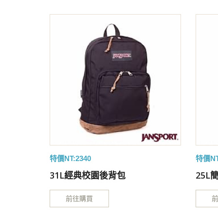
特價NT:2340
特價NT
31L經典校園後背包
25
前往購買