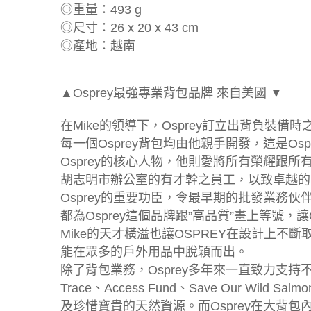
◎重量：493 g
◎尺寸：26 x 20 x 43 cm
◎產地：越南
▲Osprey最強專業背包品牌 來自美國 ▼
在Mike的領導下，Osprey訂立出背負裝備
每一個Osprey背包均由他親手開發，這是Osp
Osprey的核心人物，他則愛將所有榮耀跟
胡志明市辦公室的有才幹之員工，以致卓越的
Osprey的重要功臣，令最早期的批發業務伙
都為Osprey這個品牌跟”高品質”畫上等號，讓
Mike的天才橫溢也讓OSPREY在設計上不斷
能在眾多的戶外用品中脫穎而出。
除了背包業務，Osprey多年來一直致力支持不
Trace、Access Fund、Save Our Wi
及珍惜寶貴的天然資源。而Osprey在大背包內都逢