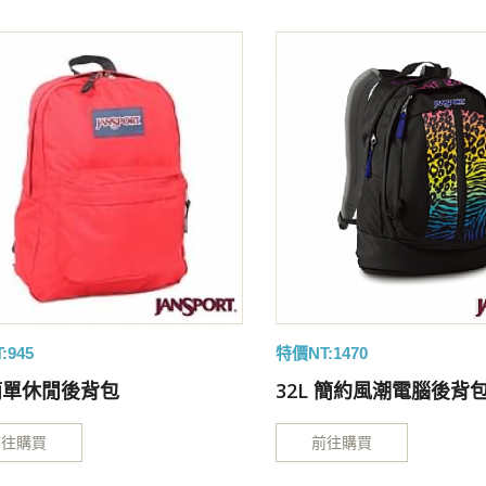
:945
特價NT:1470
L簡單休閒後背包
32L 簡約風潮電腦後背
前往購買
前往購買