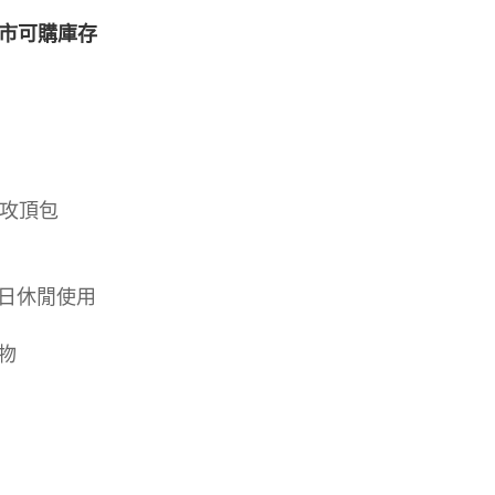
市可購庫存
山攻頂包
平日休閒使用
物