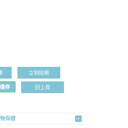
車
立刻結帳
折價券
回上頁
購物保證