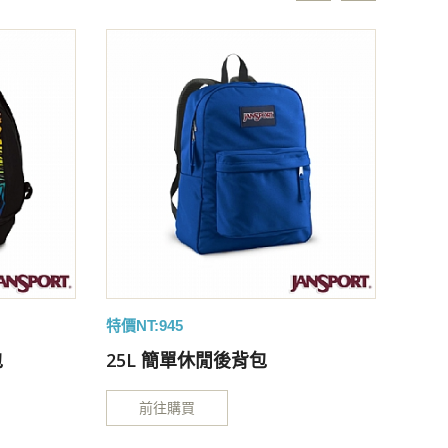
特價NT:945
特價NT
包
25L 簡單休閒後背包
25
前往購買