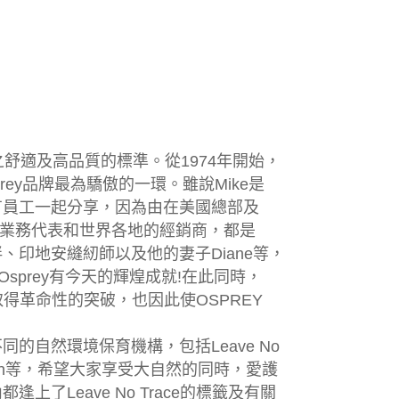
時之舒適及高品質的標準。從1974年開始，
rey品牌最為驕傲的一環。雖說Mike是
所有員工一起分享，因為由在美國總部及
業務代表和世界各地的經銷商，都是
伴、印地安縫紉師以及他的妻子Diane等，
Osprey有今天的輝煌成就!在此同時，
取得革命性的突破，也因此使OSPREY
同的自然環境保育機構，包括Leave No
ld Salmon等，希望大家享受大自然的同時，愛護
上了Leave No Trace的標籤及有關