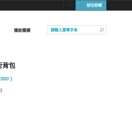
前往結帳
爆款團購
健行背包
380 )
3