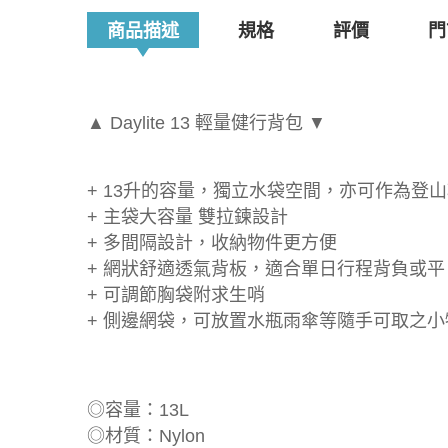
商品描述
規格
評價
門
▲ Daylite 13 輕量健行背包 ▼
+ 13升的容量，獨立水袋空間，亦可作為登
+ 主袋大容量 雙拉鍊設計
+ 多間隔設計，收納物件更方便
+ 網狀舒適透氣背板，適合單日行程背負或
+ 可調節胸袋附求生哨
+ 側邊網袋，可放置水瓶雨傘等隨手可取之小
◎容量：13L
◎材質：Nylon