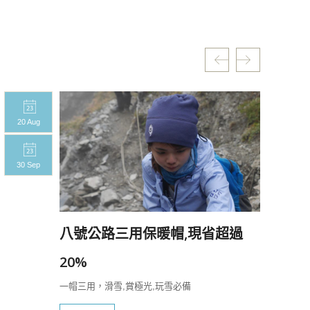
20 Aug
20 A
30 Sep
30 S
八號公路三用保暖帽,現省超過
20%
一帽三用，滑雪,賞極光,玩雪必備