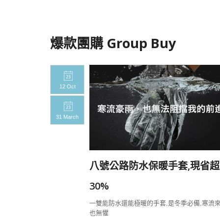
爆款團購 Group Buy
12 Oct
31 March
20%
八號公路防水保暖手套,現省超
一定要帶上八號
30%
一雙能防水還能極暖的手套,是冬季必備,寒流
也無懼