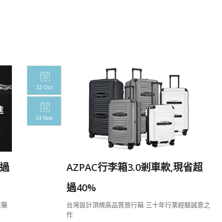
12 Oct
14 Nov
過
AZPAC行李箱3.0剎車款,現省超
過40%
來襲
台灣設計頂規高品質旅行箱 三十年行業經驗誠意之
作