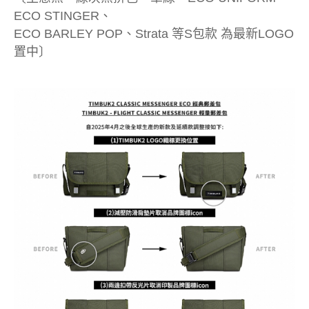
ECO STINGER、
ECO BARLEY POP、Strata 等S包款 為最新LOGO
置中〕