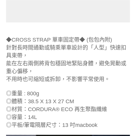
◆CROSS STRAP 單車固定帶◆ (包包內附)
針對長時間通勤或騎乘單車設計的「人型」快速扣
具束帶，
能在左右兩側將背包穩固地緊貼身體，避免晃動或
重心偏移，
不用時也可縮短或拆卸，不影響平常使用。
◎重量 : 800g
◎體積：38.5 X 13 X 27 CM
◎材質：CORDURA® ECO 再生聚酯纖維
◎容量：14L
◎平板/筆電隔層尺寸：13 吋macbook