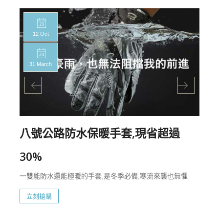
12 Oct
31 March
八號公路防水保暖手套,現省超過
30%
一雙能防水還能極暖的手套,是冬季必備,寒流來襲也無懼
立刻搶購