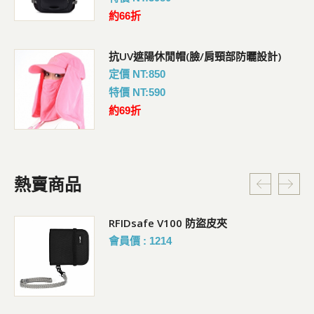
約66折
抗UV遮陽休閒帽(臉/肩頸部防曬設計)
定價 NT:850
特價 NT:590
約69折
熱賣商品
RFIDsafe V100 防盜皮夾
會員價 : 1214