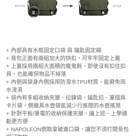
+ 內部具有水瓶固定口袋 與 鑰匙固定繩
+ 背包正面有兩組加大的快扣，可牢牢固定上蓋
+ 上蓋採用兩組大面積的魔鬼氈，即使沒有扣住扣
具，也能確保物品不掉落
+ 內側與袋身內側採用防潑水TPU材質，能避免雨
水浸濕
+ 袋內有多組收納夾層、拉鍊袋、鑰匙扣、筆插與
卡片袋，側邊具水壺袋能減少行進間的水壺搖晃
+ 針對平板/筆電的收納保護夾層，讓上班、上學通
勤更方便
+ NAPOLEON側取拿破崙口袋，讓您不須打開背包