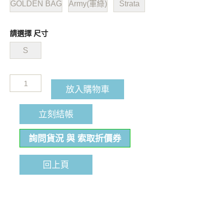
GOLDEN BAG
Army(軍綠)
Strata
請選擇 尺寸
S
放入購物車
立刻結帳
詢問貨況 與 索取折價券
回上頁