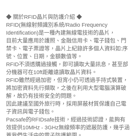
◆ 關於RFID晶片與防護介紹 ◆
RFID(無線射頻識別系統/Radio Frequency
Identification)是一種內建無線電技術的晶片，
目前大量應用於護照、金融信用卡、電子錢包、門
禁卡、電子票證等，晶片上紀錄許多個人資料如:序
號、位置、日期，金額數值等。
RFID不須透購過接觸，即可讀取大量訊息，甚至部
分機器可在10ft距離遠讀取晶片資料。
RFID雖然經過加密，但宵小仍可透過手持式裝置，
將加密資料先行擷取，之後在利用大型電腦演算破
解，故仍有技術安全的問題。
因此建議至國外旅行時，採用屏蔽材質保護自己電
子資訊與電子錢包。
Pacsafe的RFIDsafe技術，經過技術認證，能夠有
效提供10MHz - 3GHz無線頻率的遮蔽防護，幾乎涵
蓋我們生活中的電子防護範圍。