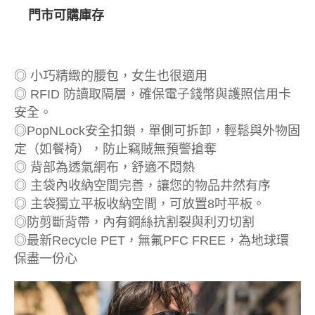
門市可購庫存
◎ 小巧精緻的腰包，女生也很適用
◎ RFID 防讀取隔層，確保電子錢幣與護照信用卡
安全。
◎PopNLock安全扣鎖，單側可拆卸，輕鬆與外物固
定（如餐椅），防止竊賊無預警搶奪
◎ 背部為透氣網布，舒適不悶熱
◎ 主袋內收納空間完善，讓您的物品井然有序
◎ 主袋獨立平板收納空間，可放置8吋平板。
◎防剪斷背帶，內有鋼絲抗割裂與利刃切割
◎最新Recycle PET，無氟PFC FREE，為地球環
保盡一份心