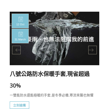
12 Oct
31 March
八號公路防水保暖手套,現省超過
30%
一雙能防水還能極暖的手套,是冬季必備,寒流來襲也無懼
立刻搶購