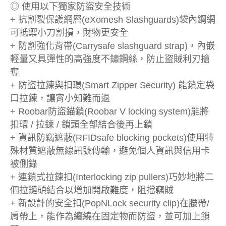
◎ 使用以下獨家防盜安全技術
+ 抗割裂保護網層(eXomesh Slashguards)袋內鋼網
可抵禦小刀割損，財物更安全
+ 防割強化背帶(Carrysafe slashguard strap)，內嵌
輕量又具彈性的高強度不鏽鋼絲，防止盜賊利刃搶
奪
+ 防盜拉鍊與扣環(Smart Zipper Security) 能鎖定袋
口拉鍊，讓宵小知難而退
+ Roobar防盜錨鎖(Roobar V locking system)能將
扣環 / 拉鍊 / 鎖頭全部結合後再上鎖
+ 資訊防竊遮蔽(RFIDsafe blocking pockets)使用特
殊材質遮蔽無線訊號傳輸，避免個人資訊與信用卡
被側錄
+ 連鎖式拉鍊扣(Interlocking zip pullers)巧妙地將二
個拉鏈頭結合以增加開啟難度，阻擋竊賊
+ 新設計的安全扣(PopNLock security clip)在腰帶/
肩帶上，能作為纏繞在固定物而防盜，並可加上鎖