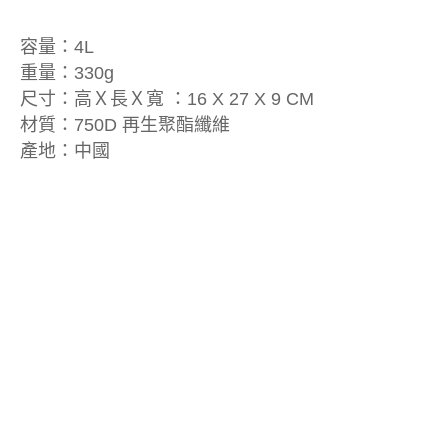
容量：4L
重量：330g
尺寸：高Ｘ長Ｘ寬 ：16 X 27 X 9 CM
材質：750D 再生聚酯纖維
產地：中國