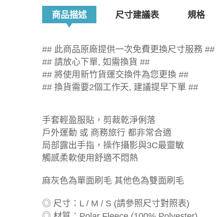
商品描述
尺寸建議表
規格
## 此商品原廠提供一次免費更換尺寸服務 ##
## 請放心下單, 如需換貨 ##
## 將使用新竹貨運交換件為您更換 ##
## 換貨需要2個工作天, 建議提早下單 ##
手套輕盈服貼，剪裁乾淨俐落
戶外運動 或 商務旅行 都非常合適
局部露出手指，操作攝影與3C最靈敏
觸感柔軟使用舒適不悶熱
麻灰色為單面刷毛 其他色為雙面刷毛
◎ 尺寸：L / M / S (請參照尺寸對照表)
◎ 材質：Polar Fleece (100% Polyester)