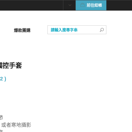
前往結帳
爆款團購
指觸控手套
2 )
節
，或者寒地攝影