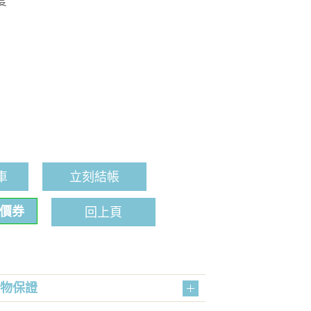
度
車
立刻結帳
折價券
回上頁
購物保證