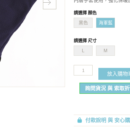
內層手套使用，強化保暖
請選擇 顏色
黑色
海軍藍
請選擇 尺寸
L
M
放入購物
詢問貨況 與 索取
付款說明 與 安心