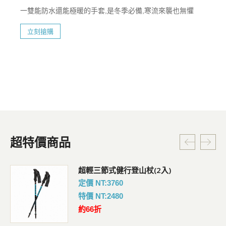
一雙能防水還能極暖的手套,是冬季必備,寒流來襲也無懼
立刻搶購
超特價商品
超輕三節式健行登山杖(2入)
定價 NT:3760
特價 NT:2480
約66折