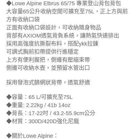
◆Lowe Alpine Elbrus 65/75 專業登山背包背包
大容量65公升收納空間可擴充至75L，正上方與前
方有收納口袋
正面有收納口袋設計，可收納隨身物品
背部有AXIOM透氣背負系統，讓熱氣快速排出
採用高強度抗撕裂布料，搭配ykk拉鍊
可調式胸前扣帶提供行進穩定
上方有便利握把，側邊有壓縮束帶
側邊可收納水壺，並預留水管出口
採用發泡式篩網狀背帶，透氣舒適
◆容量：65 L/可擴充至75L
◆重量: 2.22kg / 41b 14oz
◆背長：17-22吋 / 43.2-55.9cm公分
◆材質：300D/420D強化尼龍
◆關於Lowe Alpine：