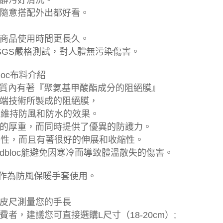
髒污好清洗。
隨意搭配外出都好看。
商品使用時間更長久。
SGS嚴格測試，對人體無污染傷害。
bloc布料介紹
dbloc材質內有著『聚氨基甲酸酯成分的阻絕膜』
e），這層尖端技術所製成的阻絕膜，
仍能維持防風和防水的效果。
的厚重，而同時提供了優異的防護力。
礎特性，而且有著很好的伸展和收縮性。
dbloc能避免因寒冷而導致體溫散失的傷害。
地作為防風保暖手套使用。
皮尺測量您的手長
，建議您可直接選購L尺寸（18-20cm）;