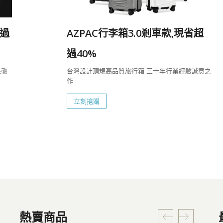
過
AZPAC行李箱3.0剎車款,現省超
過40%
來襲
台灣設計頂規高品質旅行箱 三十年行業經驗誠意之
作
立刻搶購
熱賣商品