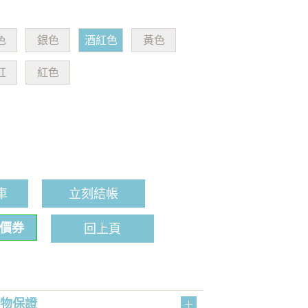
色
銀色
酒紅色
黃色
紅
紅色
車
立刻結帳
折價券
回上頁
購物保證