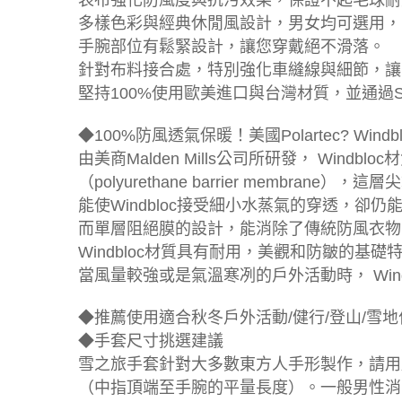
表布強化防風度與抗污效果，保證不起毛球耐
多樣色彩與經典休閒風設計，男女均可選用，
手腕部位有鬆緊設計，讓您穿戴絕不滑落。
針對布料接合處，特別強化車縫線與細節，讓
堅持100%使用歐美進口與台灣材質，並通過
◆100%防風透氣保暖！美國Polartec? Wind
由美商Malden Mills公司所研發， Win
（polyurethane barrier membran
能使Windbloc接受細小水蒸氣的穿透，卻
而單層阻絕膜的設計，能消除了傳統防風衣物
Windbloc材質具有耐用，美觀和防皺的基
當風量較強或是氣溫寒冽的戶外活動時， Win
◆推薦使用適合秋冬戶外活動/健行/登山/雪
◆手套尺寸挑選建議
雪之旅手套針對大多數東方人手形製作，請用
（中指頂端至手腕的平量長度）。一般男性消費者