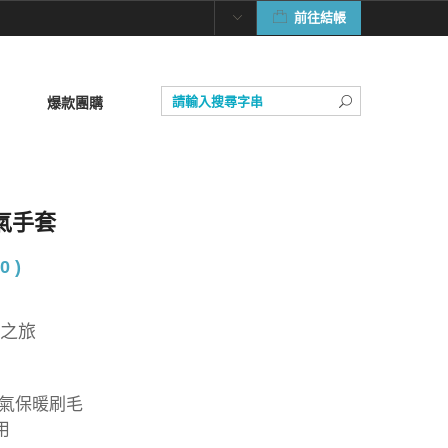
前往結帳
爆款團購
透氣手套
0 )
雪之旅
透氣保暖刷毛
用