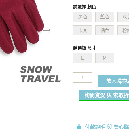
請選擇 顏色
黑色
藍色
灰
卡其
橘色
粉
請選擇 尺寸
L
M
放入購物
詢問貨況 與 索取
付款說明 與 安心