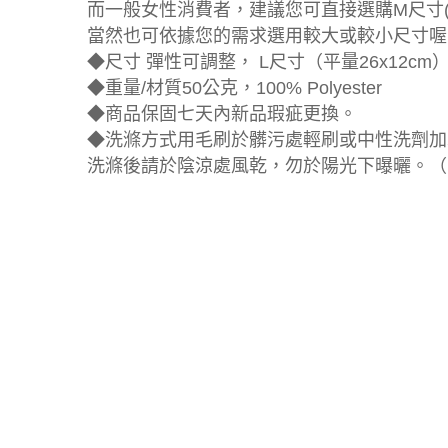
而一般女性消費者，建議您可直接選購M尺寸(1
當然也可依據您的需求選用較大或較小尺寸喔
◆尺寸 彈性可調整， L尺寸（平量26x12cm），
◆重量/材質50公克，100% Polyester
◆商品保固七天內新品瑕疵更換。
◆洗滌方式用毛刷於髒污處輕刷或中性洗劑加
洗滌後請於陰涼處風乾，勿於陽光下曝曬。（