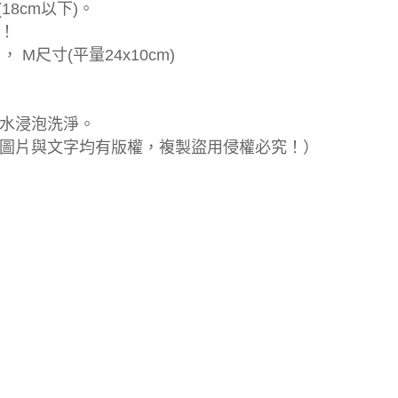
8cm以下)。
！
 M尺寸(平量24x10cm)
水浸泡洗淨。
圖片與文字均有版權，複製盜用侵權必究！）