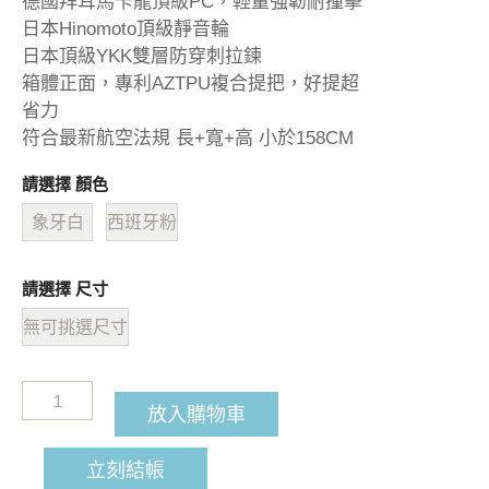
德國拜耳馬卡龍頂級PC，輕量強韌耐撞擊
日本Hinomoto頂級靜音輪
日本頂級YKK雙層防穿刺拉鍊
箱體正面，專利AZTPU複合提把，好提超
省力
符合最新航空法規 長+寬+高 小於158CM
請選擇 顏色
象牙白
西班牙粉
請選擇 尺寸
無可挑選尺寸
放入購物車
立刻結帳