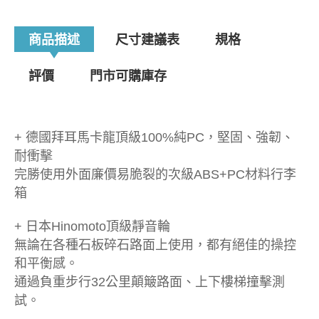
商品描述
尺寸建議表
規格
評價
門市可購庫存
+ 德國拜耳馬卡龍頂級100%純PC，堅固、強韌、
耐衝擊
完勝使用外面廉價易脆裂的次級ABS+PC材料行李
箱
+ 日本Hinomoto頂級靜音輪
無論在各種石板碎石路面上使用，都有絕佳的操控
和平衡感。
通過負重步行32公里顛簸路面、上下樓梯撞擊測
試。