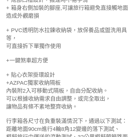
+ 底部凹槽設計，搬運時不易手滑
+ 箱身右側加裝的腳座,可讓旅行箱避免直接觸地面
造成外觀磨損
+ PVC透明防水拉鍊收納袋，放保養品或盥洗用具
等，
可直接拆下單獨作使用
+一鍵煞車超方便
+ 貼心衣架掛環設計
+AZPAC獨家收納隔板
內裝附2入可移動式隔板，自由分配收納。
可以根據收納需求自由調整，或完全取出，
讓物品有條不紊地整齊收納。
行李箱各尺寸在負重裝滿情況下，通過以下測試：
距離地面90cm進行4輪8角12變邊的落下測試、