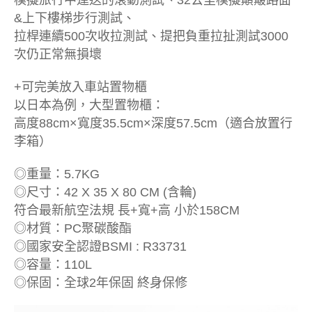
模擬旅行中運送的滾動測試、32公里模擬顛簸路面
&上下樓梯步行測試、
拉桿連續500次收拉測試、提把負重拉扯測試3000
次仍正常無損壞
+可完美放入車站置物櫃
以日本為例，大型置物櫃：
高度88cm×寬度35.5cm×深度57.5cm（適合放置行
李箱）
◎重量：5.7KG
◎尺寸：42 X 35 X 80 CM (含輪)
符合最新航空法規 長+寬+高 小於158CM
◎材質：PC聚碳酸酯
◎國家安全認證BSMI : R33731
◎容量：110L
◎保固：全球2年保固 終身保修