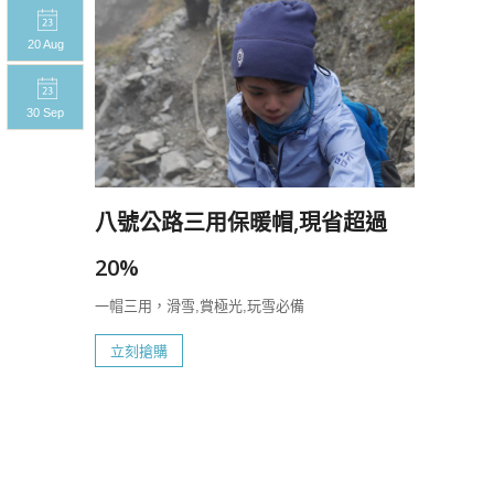
20 Aug
20 A
30 Sep
30 S
八號公路三用保暖帽,現省超過
20%
一帽三用，滑雪,賞極光,玩雪必備
立刻搶購