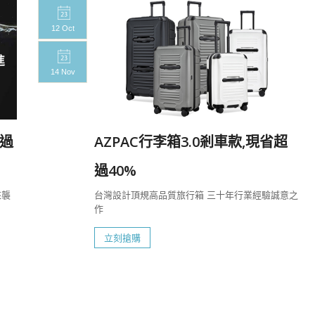
12 Oct
14 Nov
過
AZPAC行李箱3.0剎車款,現省超
過40%
來襲
台灣設計頂規高品質旅行箱 三十年行業經驗誠意之
作
立刻搶購