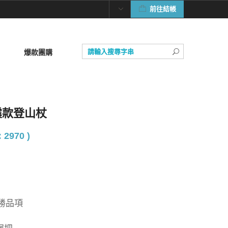
前往結帳
爆款團購
 避震款登山杖
 2970 )
優勝品項