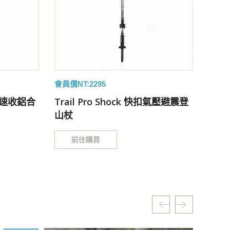
會員價NT:2295
會員價N
快扣式速收鋁合
Trail Pro Shock 快扣氣壓避震登
Tra
山杖
前往購買