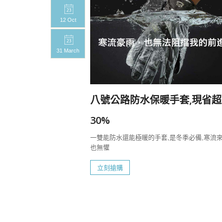
12 Oct
31 March
20%
八號公路防水保暖手套,現省超
一定要帶上八號
30%
一雙能防水還能極暖的手套,是冬季必備,寒流
也無懼
立刻搶購