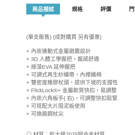
商品描述
規格
評價
門
(單支販售) (成對購買 另有優惠)
+ 內崁連動式金屬避震設計
+ 3D 人體工學握把，握感舒適
+ 綠藻EVA 延伸握把
+ 可調式再生紗織帶，內裡織棉
+ 雙密度橡膠杖頭，提供下坡的支撐性
+ FlickLock®+ 金屬軟質快扣，易調整
+ 內崁六角板手( 右)，可調整快扣鬆緊
+ 可搭配大片阻泥板使用
+ 可換鎢鋼杖尖
◎ 材質：航太級7075鋁合金材質