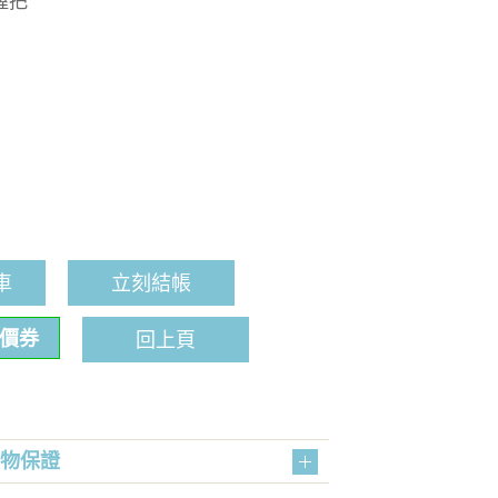
握把
車
立刻結帳
折價券
回上頁
購物保證