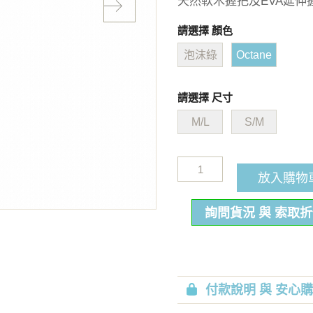
天然軟木握把及EVA延伸
請選擇 顏色
泡沫綠
Octane
請選擇 尺寸
M/L
S/M
放入購物
詢問貨況 與 索取
付款說明 與 安心