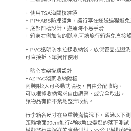
+ 使用TSA海關核准鎖
+ PP+ABS防撞護角，讓行李在運送過程避
+ 底部凹槽設計，搬運時不易手滑
+ 箱身右側加裝的腳座,可讓旅行箱避免直接
+ PVC透明防水拉鍊收納袋，放保養品或盥
可直接拆下單獨作使用
+ 貼心衣架掛環設計
+AZPAC獨家收納隔板
內裝附2入可移動式隔板，自由分配收納。
可以根據收納需求自由調整，或完全取出，
讓物品有條不紊地整齊收納。
行李箱各尺寸在負重裝滿情況下，通過以下測
距離地面90cm進行4輪8角12變邊的落下測試
模擬旅行中運送的滾動測試、32公里模擬顛