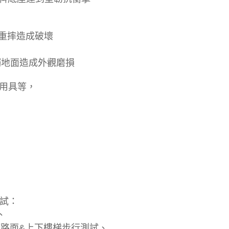
免重摔造成破壞
觸地面造成外觀磨損
洗用具等，
試：
、
簸路面&上下樓梯步行測試、