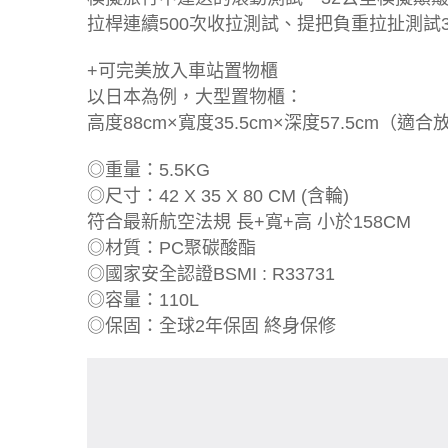
拉桿連續500次收拉測試、提把負重拉扯測試3
+可完美放入車站置物櫃
以日本為例，大型置物櫃：
高度88cm×寬度35.5cm×深度57.5cm（適
◎重量：5.5KG
◎尺寸：42 X 35 X 80 CM (含輪)
符合最新航空法規 長+寬+高 小於158CM
◎材質：PC聚碳酸酯
◎國家安全認證BSMI : R33731
◎容量：110L
◎保固：全球2年保固 終身保修