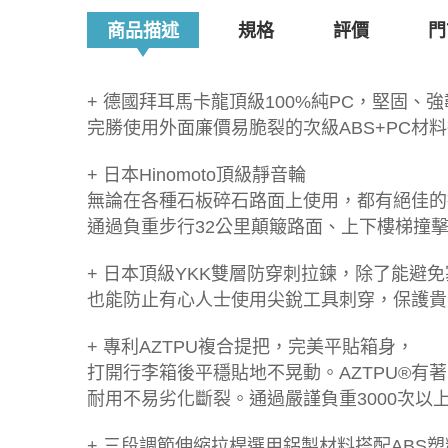
商品描述
規格
評價
門
+ 德國拜耳馬卡龍頂級100%純PC，堅固、
完勝使用外面廉價易脆裂的次級ABS+PC材
+ 日本Hinomoto頂級靜音輪
無論在各種石板碎石路面上使用，都有絕佳的
通過負重步行32公里顛簸路面、上下樓梯撞
+ 日本頂級YKK雙層防穿刺拉鍊，除了能避
也能防止有心人士使用尖銳工具刺穿，保護貴
+ 專利AZTPU複合提把，完美平貼箱身，
打開行李箱後平穩貼地不晃動。AZTPU®有
耐用不易劣化斷裂。通過嚴謹負重3000次以
+ 三段調節伸縮拉桿選用鋁製材料搭配ABS