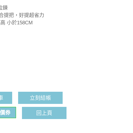
拉鍊
複合提把，好提超省力
 小於158CM
車
立刻結帳
折價券
回上頁