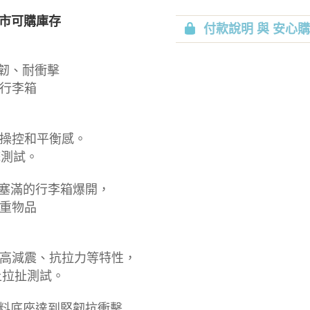
市可購庫存
付款說明 與 安心
強韌、耐衝擊
料行李箱
操控和平衡感。
擊測試。
免塞滿的行李箱爆開，
重物品
著高減震、抗拉力等特性，
上拉扯測試。
塑料底座達到堅韌抗衝擊