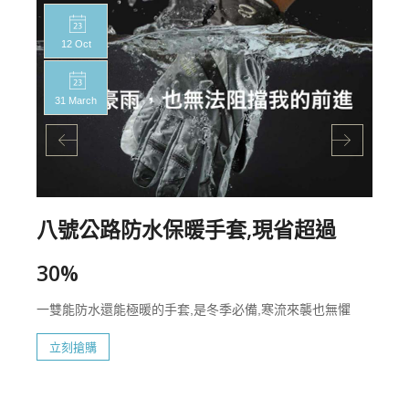
12 Oct
31 March
八號公路防水保暖手套,現省超過
30%
一雙能防水還能極暖的手套,是冬季必備,寒流來襲也無懼
立刻搶購